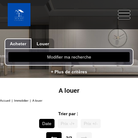
Acheter
Louer
Modifier ma recherche
+ Plus de critères
A louer
Accueil
Immobilier
A louer
Trier par :
Date
Prix -/+
Prix +/-