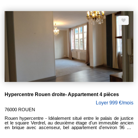
une salle de douche avec meuble vasque et wc. Disponible de
suite.
Hypercentre Rouen droite- Appartement 4 pièces
Loyer 999 €/mois
76000 ROUEN
Rouen hypercentre - Idéalement situé entre le palais de justice
et le square Verdrel, au deuxième étage d'un immeuble ancien
en brique avec ascenseur, bel appartement d'environ 96 m²,
comprenant une grande entrée avec placard, un grand salon
séjour de plus de 42 m², une cuisine indépendante aménagée,