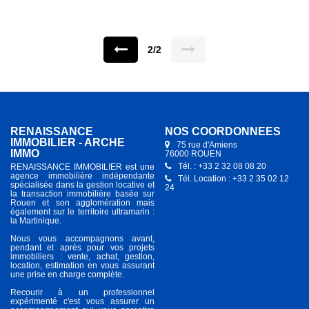
deux chambres dont une avec placard, une salle de bain et un
W.C. indépendant. Vous serez séduit par son grande hauteur
sous plafond, sa pièce de vie spacieuse, proximité avec les
transports (bus, métro) et les commerces . Les charges
comprennent l'entretien des communs, la provision de la taxe
2/2
d'ordures ménagères et l'entretien de la chaudière. Disponible
du 01/09/2026
RENAISSANCE
NOS COORDONNÉES
IMMOBILIER - ARCHE
75 rue d'Amiens
IMMO
76000 ROUEN
Tél. : +33 2 32 08 08 20
RENAISSANCE IMMOBILIER est une
agence immobilière indépendante
Tél. Location : +33 2 35 02 12
spécialisée dans la gestion locative et
24
la transaction immobilière basée sur
Rouen et son agglomération mais
également sur le territoire ultramarin :
la Martinique.
Nous vous accompagnons avant,
pendant et après pour vos projets
immobiliers : vente, achat, gestion,
location, estimation en vous assurant
une prise en charge complète.
Recourir à un professionnel
expérimenté c'est vous assurer un