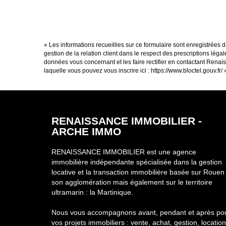
« Les informations recueillies sur ce formulaire sont enregistrées
gestion de la relation client dans le respect des prescriptions léga
données vous concernant et les faire rectifier en contactant Rena
laquelle vous pouvez vous inscrire ici :
https://www.bloctel.gouv.fr/
RENAISSANCE IMMOBILIER -
ARCHE IMMO
RENAISSANCE IMMOBILIER est une agence
immobilière indépendante spécialisée dans la gestion
locative et la transaction immobilière basée sur Rouen
son agglomération mais également sur le territoire
ultramarin : la Martinique.
Nous vous accompagnons avant, pendant et après po
vos projets immobiliers : vente, achat, gestion, location