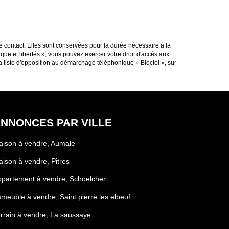
e contact. Elles sont conservées pour la durée nécessaire à la
ique et libertés », vous pouvez exercer votre droit d'accès aux
 liste d'opposition au démarchage téléphonique « Bloctel », sur
NNONCES PAR VILLE
ison à vendre, Aumale
ison à vendre, Pitres
partement à vendre, Schoelcher
meuble à vendre, Saint pierre les elbeuf
rrain à vendre, La saussaye