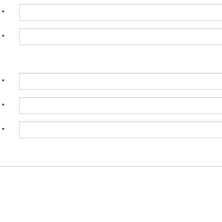
:
*
:
*
:
*
:
*
:
*