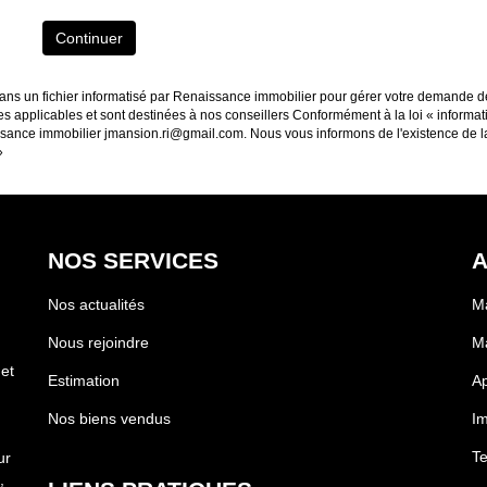
Continuer
 dans un fichier informatisé par Renaissance immobilier pour gérer votre demande d
les applicables et sont destinées à nos conseillers Conformément à la loi « informat
issance immobilier jmansion.ri@gmail.com. Nous vous informons de l'existence de la
»
NOS SERVICES
A
Nos actualités
Ma
Nous rejoindre
Ma
 et
Estimation
Ap
Nos biens vendus
Im
Te
ur
,