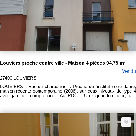
Louviers proche centre ville - Maison 4 pièces 94.75 m²
Vendu
27400 LOUVIERS
LOUVIERS - Rue du charbonnier : Proche de l'institut notre dame,
maison récente contemporaine (2006), sur deux niveaux de type 4
avec jardinet, comprenant : Au RDC : Un séjour lumineux, une
cuisine séparée avec meuble évier, un WC et un garage une voiture
A l'étage : Un couloir desservant 3 chambres avec placard dont une
de plus de 20 m², une salle de bain avec baignoire et un WC séparé.
Chauffage gaz. Prix frais d'agence inclus : 150.000€ Honoraires
d'agence : 10 000€