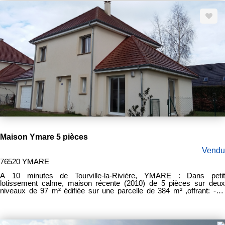
d'agence : 15.000 €
Maison Ymare 5 pièces
Vendu
76520 YMARE
A 10 minutes de Tourville-la-Rivière, YMARE : Dans petit
lotissement calme, maison récente (2010) de 5 pièces sur deux
niveaux de 97 m² édifiée sur une parcelle de 384 m² ,offrant: -Au
Rez-de-chaussée : une entrée, un séjour salon de plus de 30 m²
donnant sur le jardin, une cuisine ouverte aménagée et équipée, une
chambre, un cellier, un WC séparé et un garage une voiture. -A
l'étage : trois chambres et une salle de bains. Chauffage au sol