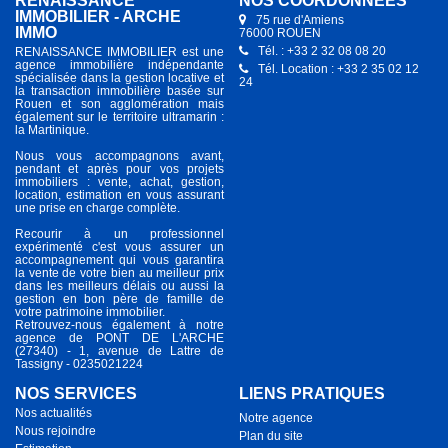
RENAISSANCE
NOS COORDONNÉES
IMMOBILIER - ARCHE
75 rue d'Amiens
IMMO
76000 ROUEN
Tél. : +33 2 32 08 08 20
RENAISSANCE IMMOBILIER est une
agence immobilière indépendante
Tél. Location : +33 2 35 02 12
spécialisée dans la gestion locative et
24
la transaction immobilière basée sur
Rouen et son agglomération mais
également sur le territoire ultramarin :
la Martinique.
Nous vous accompagnons avant,
pendant et après pour vos projets
immobiliers : vente, achat, gestion,
location, estimation en vous assurant
une prise en charge complète.
Recourir à un professionnel
expérimenté c'est vous assurer un
accompagnement qui vous garantira
la vente de votre bien au meilleur prix
dans les meilleurs délais ou aussi la
gestion en bon père de famille de
votre patrimoine immobilier.
Retrouvez-nous également à notre
agence de PONT DE L'ARCHE
(27340) - 1, avenue de Lattre de
Tassigny - 0235021224
NOS SERVICES
LIENS PRATIQUES
Nos actualités
Notre agence
Nous rejoindre
Plan du site