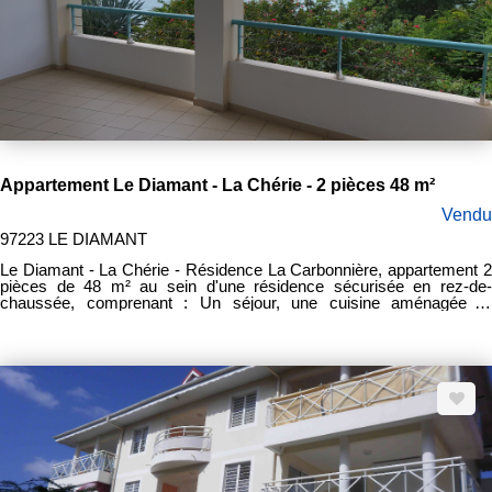
Appartement Le Diamant - La Chérie - 2 pièces 48 m²
Vendu
97223 LE DIAMANT
Le Diamant - La Chérie - Résidence La Carbonnière, appartement 2
pièces de 48 m² au sein d'une résidence sécurisée en rez-de-
chaussée, comprenant : Un séjour, une cuisine aménagée et
équipée, une chambre avec placard, une salle d'eau, un WC séparé,
une terrasse de 15 m² vue mer et une place de stationnement.
Disponible. Prix de vente frais d'agence inclus : 195.300 €uros.
Honoraires d'agence : 9.300 €uros.