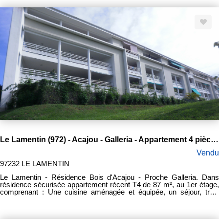
de douche avec meuble vasque et WC. Travaux d'embellissement à
prévoir. Prix de vente honoraires inclus : 89 5000 euros Honoraires :
6 000 euros
Le Lamentin (972) - Acajou - Galleria - Appartement 4 pièce(s) 87 m2
Vendu
97232 LE LAMENTIN
Le Lamentin - Résidence Bois d'Acajou - Proche Galleria. Dans
résidence sécurisée appartement récent T4 de 87 m², au 1er étage,
comprenant : Une cuisine aménagée et équipée, un séjour, trois
chambres climatisées, deux salles d'eau, deux WC , une grande
terrasse de 30 m², et deux places de parking. Vendu loué (fin du bail
30/11/2026). Loyer mensuel : 1139 euros par mois. Honoraires