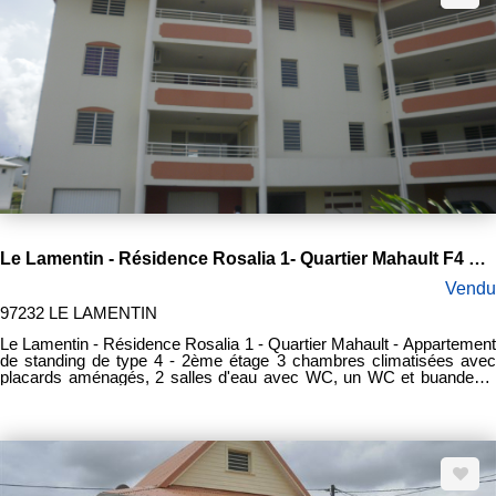
Le Lamentin - Résidence Rosalia 1- Quartier Mahault F4 de standing
Vendu
97232 LE LAMENTIN
Le Lamentin - Résidence Rosalia 1 - Quartier Mahault - Appartement
de standing de type 4 - 2ème étage 3 chambres climatisées avec
placards aménagés, 2 salles d'eau avec WC, un WC et buanderie,
terrasse de 19 m² et garage double. Prix de vente FAI: 245.000
€uros Frais d'agence à la charge du vendeur: 12.000 €uros.