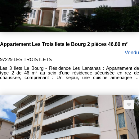
Appartement Les Trois Ilets le Bourg 2 pièces 46.80 m²
Vendu
97229 LES TROIS ILETS
Les 3 Ilets Le Bourg - Résidence Les Lantanas : Appartement de
type 2 de 46 m² au sein d'une résidence sécurisée en rez de
chaussée, comprenant : Un séjour, une cuisine aménagée et
équipée, une chambre avec placard, un dressing, une salle d'eau, un
WC séparé, une terrasse de 11 m² et une place de stationnement.
Vendu libre de toute occupation. Prix de vente frais d'agence inclus
125000 euros Honoraires d'agence : 5000 euros