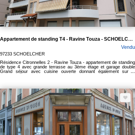
Appartement de standing T4 - Ravine Touza - SCHOELCHER
Vendu
97233 SCHOELCHER
Résidence Citronnelles 2 - Ravine Touza - appartement de standing
de type 4 avec grande terrasse au 3ème étage et garage double
Grand séjour avec cuisine ouverte donnant également sur la
terrasse, 3 chambres climatisées avec placards, 2 salles d'eau, 3
WC et buanderie. Disponible le 30 Août 2020. Prix de vente frais
d'agence inclus : 275 000 euros Honoraires d'agence : 12 000 euros