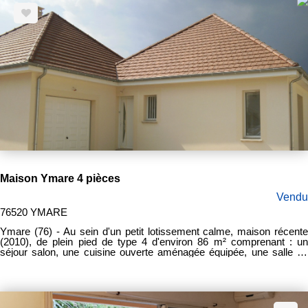
électrique au rez de chaussée
Maison Ymare 4 pièces
Vendu
76520 YMARE
Ymare (76) - Au sein d'un petit lotissement calme, maison récente
(2010), de plein pied de type 4 d'environ 86 m² comprenant : un
séjour salon, une cuisine ouverte aménagée équipée, une salle de
bain, un WC, 3 chambres, garage et un jardin clos de 300 m². Loué
860 euros par mois (fin de bail le 28/02/2023). Prix frais d'agence
inclus : 212000€ Honoraires d'agence : 10.000€ à la charge du
vendeur.