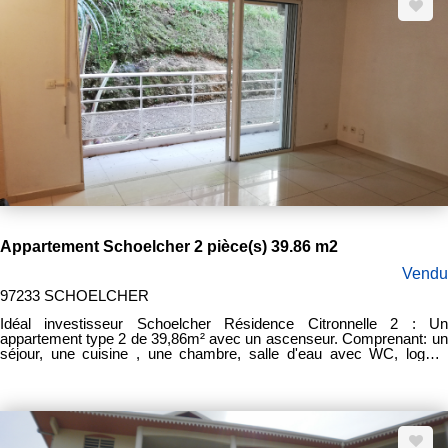
Appartement Schoelcher 2 pièce(s) 39.86 m2
Vendu
97233 SCHOELCHER
Idéal investisseur Schoelcher Résidence Citronnelle 2 : Un
appartement type 2 de 39,86m² avec un ascenseur. Comprenant: un
séjour, une cuisine , une chambre, salle d'eau avec WC, loggia,
stationnement extérieur. Loué 656 € par mois charges comprises
(22/07/2024). Honoraires vendeur: 8.000 €uros.