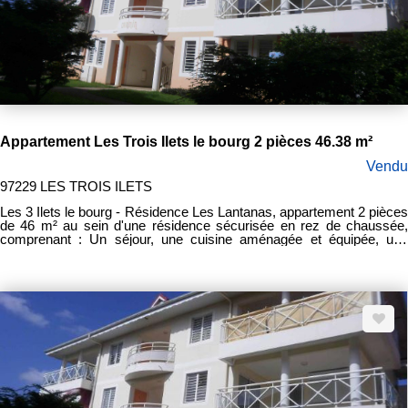
Appartement Les Trois Ilets le bourg 2 pièces 46.38 m²
Vendu
97229 LES TROIS ILETS
Les 3 Ilets le bourg - Résidence Les Lantanas, appartement 2 pièces
de 46 m² au sein d'une résidence sécurisée en rez de chaussée,
comprenant : Un séjour, une cuisine aménagée et équipée, une
chambre avec placard, un dressing, une salle d'eau, un WC séparé,
une terrasse de 11 m² et une place de stationnement. Disponible
novembre 2020 Prix de vente frais d'agence inclus : 125 000 euros
Honoraires d'agence : 7 500 euros