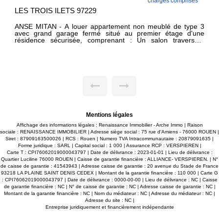
*
27610
ROMILLY sur Andelle : Appartement non meublé lumineux
de 80 m² avec jardin privatif situé au 1er étage d'une maison
e
individuelle : Un hall d'entrée, une cuisine aménagée et
t
équipée (four, plaque , hotte et évier) ouverte sur un vaste
e
séjour de 37 m², deux chambres, une salle de bain et un WC
e
séparé. Terrain d'environ 180 m². Place de stationnement
4
Disponible de 1er septembre 2026
s
s
s
e
Mentions légales
Affichage des informations légales : Renaissance Immobilier - Arche Immo | Raison
sociale : RENAISSANCE IMMOBILIER | Adresse siège social : 75 rue d'Amiens - 76000 ROUEN |
Siret : 87909163500026 | RCS : Rouen | Numero TVA Intracommunautaire : 20879091635 |
Forme juridique : SARL | Capital social : 1 000 | Assurance RCP : VERSPIEREN |
Carte T : CPI76062019000043797 | Date de délivrance : 2023-01-01 | Lieu de délivrance :
Quartier Luciline 76000 ROUEN | Caisse de garantie financière : ALLIANCE- VERSPIEREN. | N°
de caisse de garantie : 41543943 | Adresse caisse de garantie : 20 avenue du Stade de France
93218 LA PLAINE SAINT DENIS CEDEX | Montant de la garantie financière : 110 000 | Carte G
: CPI76062019000043797 | Date de délivrance : 0000-00-00 | Lieu de délivrance : NC | Caisse
de garantie financière : NC | N° de caisse de garantie : NC | Adresse caisse de garantie : NC |
Montant de la garantie financière : NC | Nom du médiateur : NC | Adresse du médiateur : NC |
Adresse du site : NC |
Entreprise juridiquement et financièrement indépendante