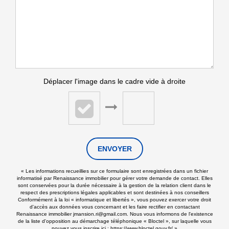
Déplacer l'image dans le cadre vide à droite
ENVOYER
« Les informations recueillies sur ce formulaire sont enregistrées dans un fichier
informatisé par Renaissance immobilier pour gérer votre demande de contact. Elles
sont conservées pour la durée nécessaire à la gestion de la relation client dans le
respect des prescriptions légales applicables et sont destinées à nos conseillers
Conformément à la loi « informatique et libertés », vous pouvez exercer votre droit
d'accès aux données vous concernant et les faire rectifier en contactant
Renaissance immobilier jmansion.ri@gmail.com. Nous vous informons de l'existence
de la liste d'opposition au démarchage téléphonique « Bloctel », sur laquelle vous
pouvez vous inscrire ici :
https://www.bloctel.gouv.fr/
»