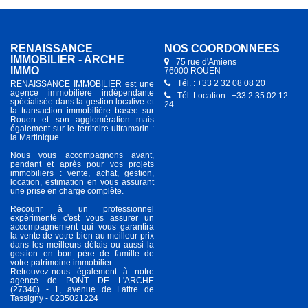
RENAISSANCE
NOS COORDONNÉES
IMMOBILIER - ARCHE
75 rue d'Amiens
IMMO
76000 ROUEN
Tél. : +33 2 32 08 08 20
RENAISSANCE IMMOBILIER est une
agence immobilière indépendante
Tél. Location : +33 2 35 02 12
spécialisée dans la gestion locative et
24
la transaction immobilière basée sur
Rouen et son agglomération mais
également sur le territoire ultramarin :
la Martinique.
Nous vous accompagnons avant,
pendant et après pour vos projets
immobiliers : vente, achat, gestion,
location, estimation en vous assurant
une prise en charge complète.
Recourir à un professionnel
expérimenté c'est vous assurer un
accompagnement qui vous garantira
la vente de votre bien au meilleur prix
dans les meilleurs délais ou aussi la
gestion en bon père de famille de
votre patrimoine immobilier.
Retrouvez-nous également à notre
agence de PONT DE L'ARCHE
(27340) - 1, avenue de Lattre de
Tassigny - 0235021224