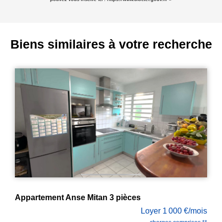
Biens similaires à votre recherche
Appartement Romilly Sur Andelle
s
Loyer 818 €/mois
**
ROMILLY SUR ANDELLE