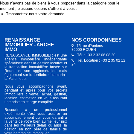
Nous n'avons pas de biens à vous proposer dans la catégorie pour le
moment , plusieurs options s'offrent à vous :
Transmettez-nous votre demande
RENAISSANCE
NOS COORDONNÉES
IMMOBILIER - ARCHE
75 rue d'Amiens
IMMO
76000 ROUEN
Tél. : +33 2 32 08 08 20
RENAISSANCE IMMOBILIER est une
agence immobilière indépendante
Tél. Location : +33 2 35 02 12
spécialisée dans la gestion locative et
24
la transaction immobilière basée sur
Rouen et son agglomération mais
également sur le territoire ultramarin :
la Martinique.
Nous vous accompagnons avant,
pendant et après pour vos projets
immobiliers : vente, achat, gestion,
location, estimation en vous assurant
une prise en charge complète.
Recourir à un professionnel
expérimenté c'est vous assurer un
accompagnement qui vous garantira
la vente de votre bien au meilleur prix
dans les meilleurs délais ou aussi la
gestion en bon père de famille de
votre patrimoine immobilier.