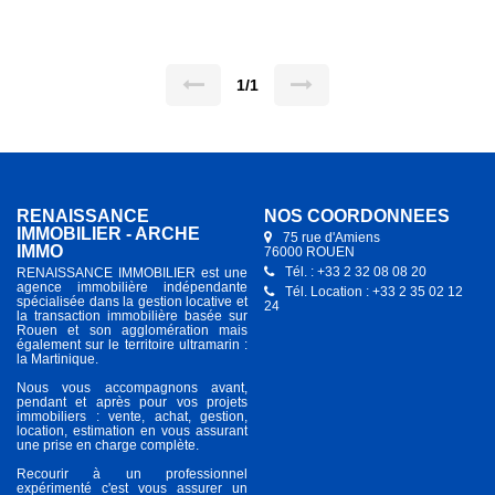
chambres climatisées, une salle de douche, un W.C. indépendant,
une terrasse de 14 m² et un balcon. Secteur calme derrière le
casino, accès navettes maritimes, plages et commerces à pieds.
Les charges comprennent la provision pour entretien des
climatisations et la taxe d'ordures ménagères. Disponible de suite
1/1
RENAISSANCE
NOS COORDONNÉES
IMMOBILIER - ARCHE
75 rue d'Amiens
IMMO
76000 ROUEN
Tél. : +33 2 32 08 08 20
RENAISSANCE IMMOBILIER est une
agence immobilière indépendante
Tél. Location : +33 2 35 02 12
spécialisée dans la gestion locative et
24
la transaction immobilière basée sur
Rouen et son agglomération mais
également sur le territoire ultramarin :
la Martinique.
Nous vous accompagnons avant,
pendant et après pour vos projets
immobiliers : vente, achat, gestion,
location, estimation en vous assurant
une prise en charge complète.
Recourir à un professionnel
expérimenté c'est vous assurer un