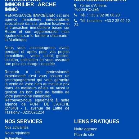
IMMOBILIER - ARCHE
75 rue d'Amiens
IMMO
76000 ROUEN
Tél. : +33 2 32 08 08 20
RENAISSANCE IMMOBILIER est une
agence immobilière indépendante
Tél. Location : +33 2 35 02 12
spécialisée dans la gestion locative et
24
la transaction immobilière basée sur
Rouen et son agglomération mais
également sur le territoire ultramarin :
la Martinique.
Nous vous accompagnons avant,
pendant et après pour vos projets
immobiliers : vente, achat, gestion,
location, estimation en vous assurant
une prise en charge complète.
Recourir à un professionnel
expérimenté c'est vous assurer un
accompagnement qui vous garantira
la vente de votre bien au meilleur prix
dans les meilleurs délais ou aussi la
gestion en bon père de famille de
votre patrimoine immobilier.
Retrouvez-nous également à notre
agence de PONT DE L'ARCHE
(27340) - 1, avenue de Lattre de
Tassigny - 0235021224
NOS SERVICES
LIENS PRATIQUES
Nos actualités
Notre agence
Nous rejoindre
Plan du site
Estimation