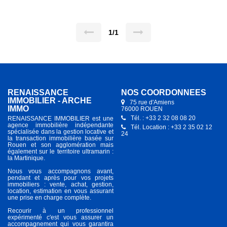
deux chambres, une salle de douche avec WC, un WC
indépendant, une terrasse de 14 m², une place de stationnement
et une cave. Loyer mensuel hors charge : 1073 euros Vendu
avec un locataire en place fin du bail mai 2027
1/1
RENAISSANCE
NOS COORDONNÉES
IMMOBILIER - ARCHE
75 rue d'Amiens
IMMO
76000 ROUEN
Tél. : +33 2 32 08 08 20
RENAISSANCE IMMOBILIER est une
agence immobilière indépendante
Tél. Location : +33 2 35 02 12
spécialisée dans la gestion locative et
24
la transaction immobilière basée sur
Rouen et son agglomération mais
également sur le territoire ultramarin :
la Martinique.
Nous vous accompagnons avant,
pendant et après pour vos projets
immobiliers : vente, achat, gestion,
location, estimation en vous assurant
une prise en charge complète.
Recourir à un professionnel
expérimenté c'est vous assurer un
accompagnement qui vous garantira