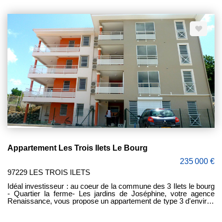
d'environ 62 m², comprenant : une vaste entrée, une cuisine
aménagée et équipée, un séjour donnant accès à un balcon,
deux chambres, une salle de bain, un W.C. indépendant et une
place de stationnement en sous sol. Vendu loué : 705 euros
(loyer charges comprises) Bail en cours jusque fin février 2027
Appartement Les Trois Ilets Le Bourg
235 000 €
97229 LES TROIS ILETS
Idéal investisseur : au coeur de la commune des 3 Ilets le bourg
- Quartier la ferme- Les jardins de Joséphine, votre agence
Renaissance, vous propose un appartement de type 3 d'environ
66 m² situé au 1er étage d'une résidence sécurisée et récente
(2012), offrant : Une entrée, un séjour, une cuisine aménagée,