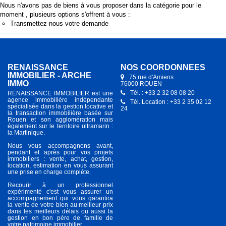
Nous n'avons pas de biens à vous proposer dans la catégorie pour le
moment , plusieurs options s'offrent à vous :
Transmettez-nous votre demande
RENAISSANCE
NOS COORDONNÉES
IMMOBILIER - ARCHE
75 rue d'Amiens
IMMO
76000 ROUEN
Tél. : +33 2 32 08 08 20
RENAISSANCE IMMOBILIER est une
agence immobilière indépendante
Tél. Location : +33 2 35 02 12
spécialisée dans la gestion locative et
24
la transaction immobilière basée sur
Rouen et son agglomération mais
également sur le territoire ultramarin :
la Martinique.
Nous vous accompagnons avant,
pendant et après pour vos projets
immobiliers : vente, achat, gestion,
location, estimation en vous assurant
une prise en charge complète.
Recourir à un professionnel
expérimenté c'est vous assurer un
accompagnement qui vous garantira
la vente de votre bien au meilleur prix
dans les meilleurs délais ou aussi la
gestion en bon père de famille de
votre patrimoine immobilier.