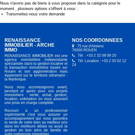
Nous n'avons pas de biens à vous proposer dans la catégorie pour le
moment , plusieurs options s'offrent à vous :
Transmettez-nous votre demande
RENAISSANCE
NOS COORDONNÉES
IMMOBILIER - ARCHE
75 rue d'Amiens
IMMO
76000 ROUEN
Tél. : +33 2 32 08 08 20
RENAISSANCE IMMOBILIER est une
agence immobilière indépendante
Tél. Location : +33 2 35 02 12
spécialisée dans la gestion locative et
24
la transaction immobilière basée sur
Rouen et son agglomération mais
également sur le territoire ultramarin :
la Martinique.
Nous vous accompagnons avant,
pendant et après pour vos projets
immobiliers : vente, achat, gestion,
location, estimation en vous assurant
une prise en charge complète.
Recourir à un professionnel
expérimenté c'est vous assurer un
accompagnement qui vous garantira
la vente de votre bien au meilleur prix
dans les meilleurs délais ou aussi la
gestion en bon père de famille de
votre patrimoine immobilier.