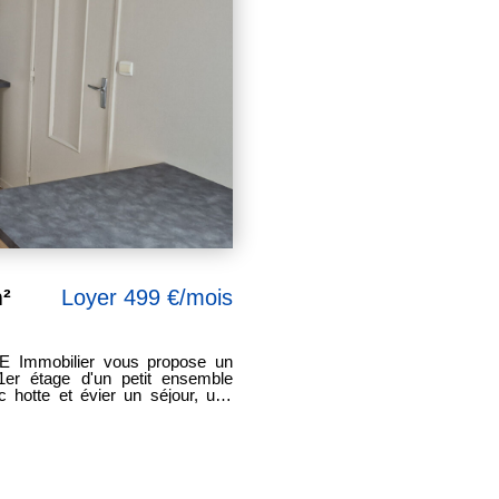
²
Loyer 499 €/mois
E Immobilier vous propose un
1er étage d'un petit ensemble
vier un séjour, une
chambre, une salle de douche avec meuble vasque et wc. Disponible de suite.