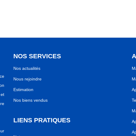
NOS SERVICES
A
Nos actualités
Ma
ce
Nous rejoindre
Ma
ion
Estimation
Ap
 et
Nos biens vendus
Te
re
Ma
LIENS PRATIQUES
Ap
ur
Ap