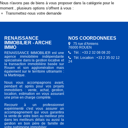
Nous n'avons pas de biens à vous proposer dans la catégorie pour le
moment , plusieurs options s'offrent à vous :
Transmettez-nous votre demande
RENAISSANCE
NOS COORDONNÉES
IMMOBILIER - ARCHE
75 rue d'Amiens
IMMO
76000 ROUEN
Tél. : +33 2 32 08 08 20
RENAISSANCE IMMOBILIER est une
agence immobilière indépendante
Tél. Location : +33 2 35 02 12
spécialisée dans la gestion locative et
24
la transaction immobilière basée sur
Rouen et son agglomération mais
également sur le territoire ultramarin :
la Martinique.
Nous vous accompagnons avant,
pendant et après pour vos projets
immobiliers : vente, achat, gestion,
location, estimation en vous assurant
une prise en charge complète.
Recourir à un professionnel
expérimenté c'est vous assurer un
accompagnement qui vous garantira
la vente de votre bien au meilleur prix
dans les meilleurs délais ou aussi la
gestion en bon père de famille de
votre patrimoine immobilier.