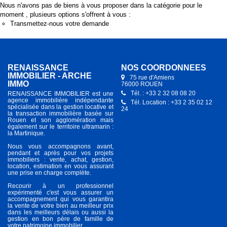
Nous n'avons pas de biens à vous proposer dans la catégorie pour le
moment , plusieurs options s'offrent à vous :
Transmettez-nous votre demande
RENAISSANCE
NOS COORDONNÉES
IMMOBILIER - ARCHE
75 rue d'Amiens
IMMO
76000 ROUEN
Tél. : +33 2 32 08 08 20
RENAISSANCE IMMOBILIER est une
agence immobilière indépendante
Tél. Location : +33 2 35 02 12
spécialisée dans la gestion locative et
24
la transaction immobilière basée sur
Rouen et son agglomération mais
également sur le territoire ultramarin :
la Martinique.
Nous vous accompagnons avant,
pendant et après pour vos projets
immobiliers : vente, achat, gestion,
location, estimation en vous assurant
une prise en charge complète.
Recourir à un professionnel
expérimenté c'est vous assurer un
accompagnement qui vous garantira
la vente de votre bien au meilleur prix
dans les meilleurs délais ou aussi la
gestion en bon père de famille de
votre patrimoine immobilier.