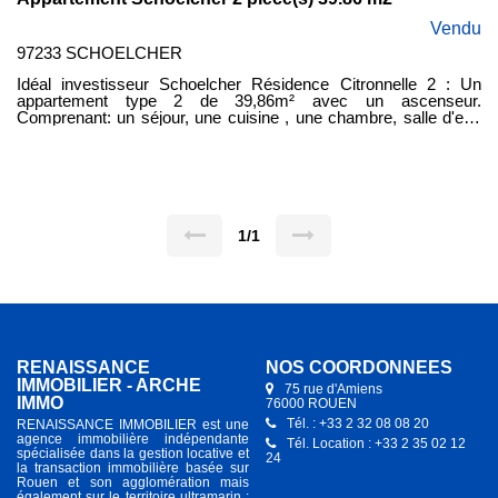
Vendu
97233 SCHOELCHER
Idéal investisseur Schoelcher Résidence Citronnelle 2 : Un
appartement type 2 de 39,86m² avec un ascenseur.
Comprenant: un séjour, une cuisine , une chambre, salle d'eau
avec WC, loggia, stationnement extérieur. Loué 656 € par mois
charges comprises (22/07/2024). Honoraires vendeur: 8.000
€uros.
1/1
RENAISSANCE
NOS COORDONNÉES
IMMOBILIER - ARCHE
75 rue d'Amiens
IMMO
76000 ROUEN
Tél. : +33 2 32 08 08 20
RENAISSANCE IMMOBILIER est une
agence immobilière indépendante
Tél. Location : +33 2 35 02 12
spécialisée dans la gestion locative et
24
la transaction immobilière basée sur
Rouen et son agglomération mais
également sur le territoire ultramarin :