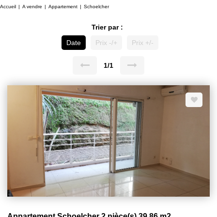
Accueil
A vendre
Appartement
Schoelcher
Trier par :
Date
Prix -/+
Prix +/-
1/1
Appartement Schoelcher 2 pièce(s) 39.86 m2