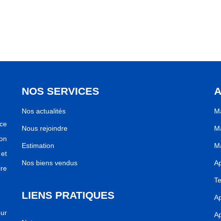
NOS SERVICES
A
Nos actualités
Ma
ce
Nous rejoindre
Ma
ion
Estimation
Ma
 et
Nos biens vendus
A
re
Te
LIENS PRATIQUES
Ap
ur
Ap