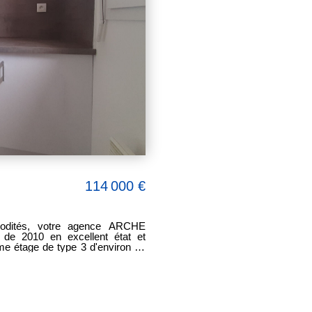
114 000 €
modités, votre agence ARCHE
de 2010 en excellent état et
me étage de type 3 d'environ 62
le de bain, un W.C. indépendant
loué : 705 euros (loyer charges