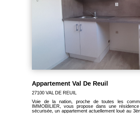
Appartement Val De Reuil
27100 VAL DE REUIL
Voie de la nation, proche de toutes les com
IMMOBILIER, vous propose dans une résidence 
sécurisée, un appartement actuellement loué au 3è
m², comprenant : une vaste entrée, une cuisine aménagée et équipée, un séjour
donnant accès à un balcon, deux chambres, une sal
et une place de stationnement en sous sol. Vendu 
comprises) Bail en cours jusque fin février 2027